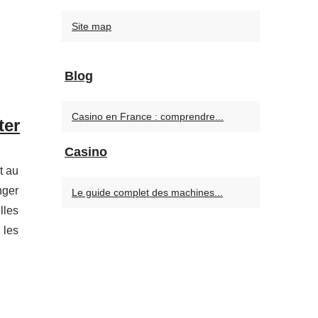
Site map
Blog
Casino en France : comprendre...
ter
Casino
t au
nger
Le guide complet des machines...
lles
 les