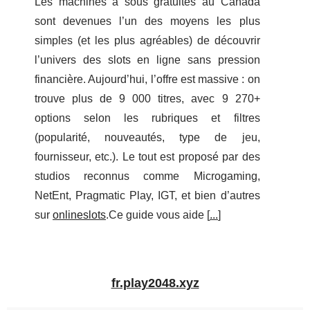
Les machines à sous gratuites au Canada
sont devenues l’un des moyens les plus
simples (et les plus agréables) de découvrir
l’univers des slots en ligne sans pression
financière. Aujourd’hui, l’offre est massive : on
trouve plus de 9 000 titres, avec 9 270+
options selon les rubriques et filtres
(popularité, nouveautés, type de jeu,
fournisseur, etc.). Le tout est proposé par des
studios reconnus comme Microgaming,
NetEnt, Pragmatic Play, IGT, et bien d’autres
sur
onlineslots
.Ce guide vous aide [
...
]
fr.play2048.xyz