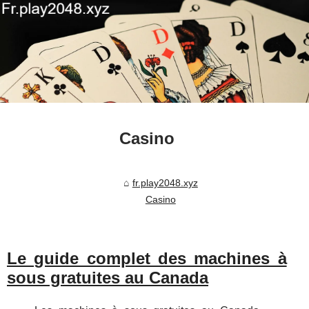
Casino
fr.play2048.xyz
Casino
Le guide complet des machines à
sous gratuites au Canada