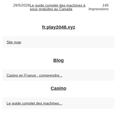
29/5/2026
Le guide complet des machines à
145
sous gratuites au Canada
Impressions
fr.play2048.xyz
Site map
Blog
Casino en France : comprendre...
Casino
Le guide complet des machines...